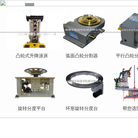
网
凸轮式升降滚床
弧面凸轮分割器
平行凸轮
旋转分度平台
环形旋转分度台
帮您选